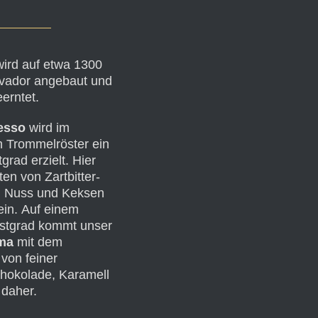
wird auf etwa 1300
lvador angebaut und
erntet.
esso
wird im
en Trommelröster ein
grad erzielt. Hier
n von Zartbitter-
, Nuss und Keksen
in. Auf einem
östgrad kommt unser
ma
mit dem
von feiner
chokolade, Karamell
daher.