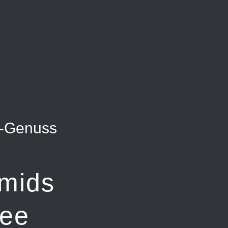
-Genuss
mids
fee