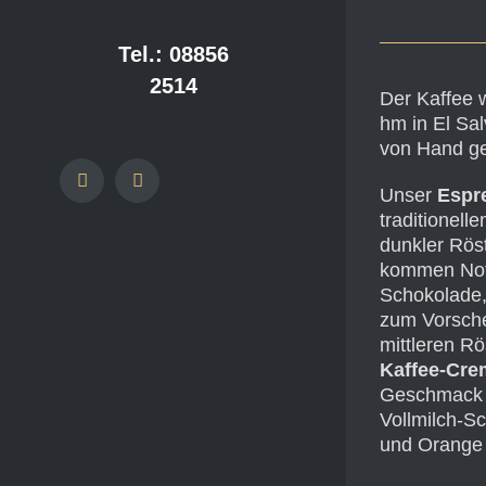
Tel.: 08856
2514
Der Kaffee 
hm in El Sa
von Hand ge
Facebook
Instagram
Unser
Espr
traditionell
dunkler Röst
kommen Note
Schokolade
zum Vorsche
mittleren R
Kaffee-Cre
Geschmack 
Vollmilch-S
und Orange 