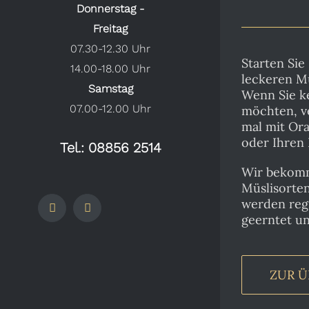
Donnerstag -
Freitag
07.30-12.30 Uhr
Starten Sie
14.00-18.00 Uhr
leckeren Mü
Samstag
Wenn Sie k
07.00-12.00 Uhr
möchten, v
mal mit Or
oder Ihren 
Tel.: 08856 2514
Wir bekom
Müslisorten
werden reg
Facebook
Instagram
geerntet un
ZUR Ü