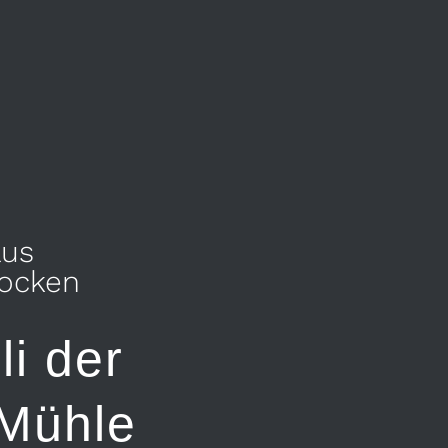
aus
locken
li der
 Mühle